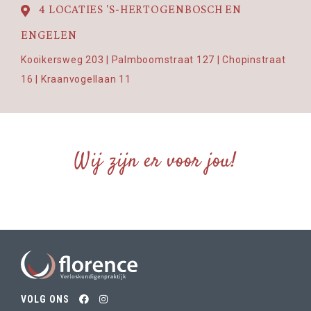
4 LOCATIES 'S-HERTOGENBOSCH EN
ENGELEN
Kooikersweg 203 | Palmboomstraat 127 | Chopinstraat
16 | Kraanvogellaan 11
Wij zijn er voor jou!
VOLG ONS